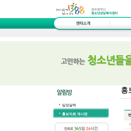
홍
일정달력
홍보자료 게시판
4