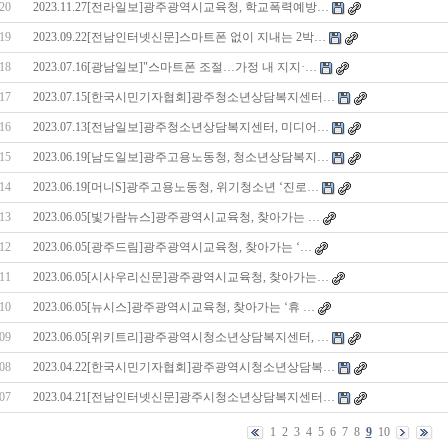
20
2023.11.27[전라일보]광주광역시교육청, 학교폭력예방…
19
2023.09.22[전남인터넷신문]스마트폰 없이 지내는 2박…
18
2023.07.16[광남일보]"스마트폰 조절…가정 내 지지·…
17
2023.07.15[한국시민기자협회]광주청소년상담복지센터…
16
2023.07.13[전남일보]광주청소년상담복지센터, 미디어…
15
2023.06.19[남도일보]광주고용노동청, 청소년상담복지…
14
2023.06.19[머니S]광주고용노동청, 위기청소년 ‘진로…
13
2023.06.05[빛가람뉴스]광주광역시교육청, 찾아가는 …
12
2023.06.05[광주드림]광주광역시교육청, 찾아가는 ‘…
11
2023.06.05[시사우리신문]광주광역시교육청, 찾아가는…
10
2023.06.05[뉴시스]광주광역시교육청, 찾아가는 ‘휴 …
09
2023.06.05[위키트리]광주광역시청소년상담복지센터, …
08
2023.04.22[한국시민기자협회]광주광역시청소년상담복…
07
2023.04.21[전남인터넷신문]광주시청소년상담복지센터…
1
2
3
4
5
6
7
8
9
10