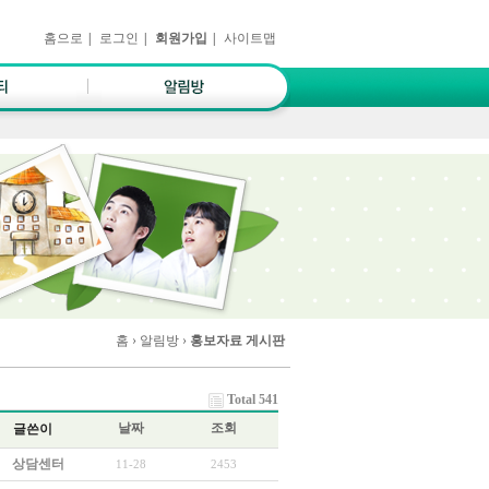
홈으로
|
로그인
|
회원가입
|
사이트맵
홈
› 알림방 ›
홍보자료 게시판
Total 541
날짜
조회
글쓴이
상담센터
11-28
2453