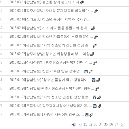
90
2015.03.31[광남일보] 불안한 삶과 분노의 시대
89
2015.03.24[광주사랑방] 자녀의 문제행동과 바람직한 …
88
2015.02.18[전라도人] 청소년 품성이 지역과 국가 경…
87
2015.02.10[광남일보] 개 꼬리의 몸통 흔들기와 춘래…
86
2015.02.09[광남일보] 청소년 가출충동이 부모 때문이…
85
2015.02.09[광남일보] "지역 청소년의 건강한 성장 길…
84
2015.02.02[광주사랑방] 청소년 위험행동과 부모 역할
83
2015.02.05[아시아경제] 광주청소년상담복지센터, 상…
82
2015.01.29[광남일보] 창립 25주년 맞은 '광주광…
81
2015.01.29[광남일보] "청소년 품성이 국가 경쟁력이…
80
2015.01.28[전남일보]광주시청소년상담복지센터-첨단…
79
2015.01.27[광남일보] "지역 청소년 건강한 성장 돌보…
78
2015.01.28[무등일보] 광주광역시청소년상담복지센, …
77
2015.01.07[광남일보] (사)두리사랑상담연구소, …
31
32
33
34
35
36
37