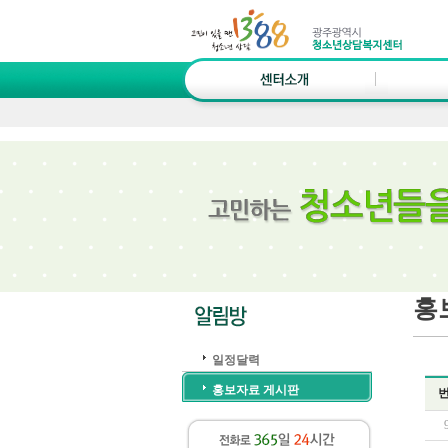
홍
일정달력
홍보자료 게시판