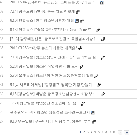
40
2015.05.04[광주KBS 뉴스광장] 스마트폰 중독의 심각…
39
7.14 [광주드림] 인터넷 중독 치료 이렇게
38
6,10 [연합뉴스] 전국 청소년상담자 대회
37
8.13 [연합뉴스] “꿈을 향한 도전! Do Dream Zone 프…
36
[7.13] 광주매일신문 "광주보호관찰소 특별범죄예방위…
35
2013.03.25[kbs광주 뉴스9] 가출팸 대책은?
34
7.18 [광주일보] 청소년상담지원센터 음악심리치료 실…
33
5.28 [광남일보] 청소년 직업역량 강화 모색
32
5.30 [올댓뉴스] 청소년의 건전한 노동환경조성 필요
31
9.1[시사코리아저널] ‘힐링캠프-행복한 가정 만들기…
30
6,15 [광남일보] 박병훈 광주청소년삼당센터소장 부모…
29
12.21[광남일보]학업중단 청소년에 '꿈' 심…
28
광주광역시 위기청소년 생활경로 조사연구보고서
27
9.10[무등일보] 무등에세이- 남남부부, 성숙한 부부
1
2
3
4
5
6
7
8
9
10