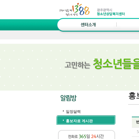
홍
일정달력
홍보자료 게시판
5