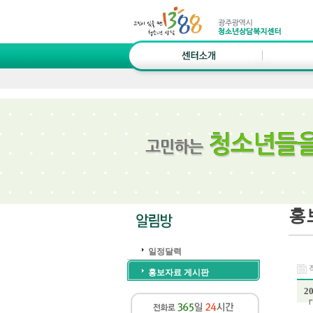
홍
일정달력
작
홍보자료 게시판
2
「