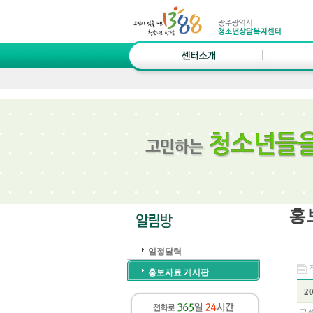
홍
일정달력
작
홍보자료 게시판
2
글쓴