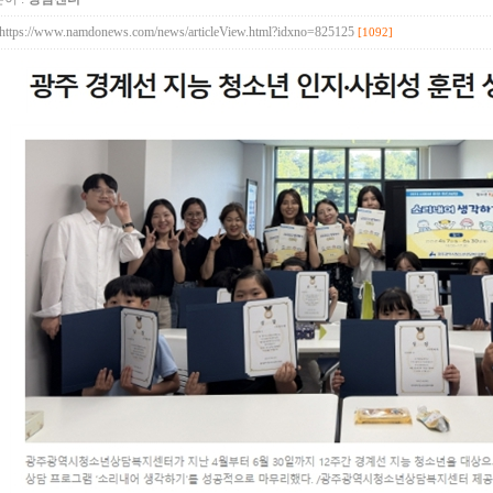
https://www.namdonews.com/news/articleView.html?idxno=825125
[1092]