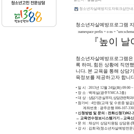
청소년자살예방지도자워크샵안내.hwp 
청소년자살예방프로그램 
:namespace prefix = o ns = "urn:schemas
『
높이 날
청소년자살예방프로그램은 
록 하며
,
힘든 상황에 직면했
니다
.
본 교육을 통해 상담
육정보를 제공하고자 합니
•
일 시
: 2013
년
12
월
24
일
(
화
) 09:00 ~
•
장 소
:
백제실
(
광주
YMCA 2
층
)
•
대 상
:
상담기관 실무자
,
상담관련학과
•
참가비
: 4
만원
(
교재 및 수료증 발급
)
계좌번호
:
광주은행
006-107-33
•
신청방법 및 문의
:
전화신청
T)062-
→
교육연수정보시스템가기
→
교육신
•
문 의
:
채상미 상담지원팀 상담원
(T
•
강 사
:
김희국
(
청소년자살예방전문