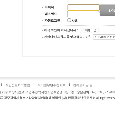
아이디
패스워드
자동로그인
사용
아직 회원이 아니십니까?
아이디/패스워드를 잊으셨습니까?
개인정보처리방침
이메일무단수집거부
찾아오시는 길
 서구 학생독립로 37 광주광역시청소년수련원 D동 3층
상담전화
:062) 1388, 226-81
ht ⓒ 광주광역시청소년상담복지센터: 운영법인 (사) 한국청소년인권센터 all right reserv