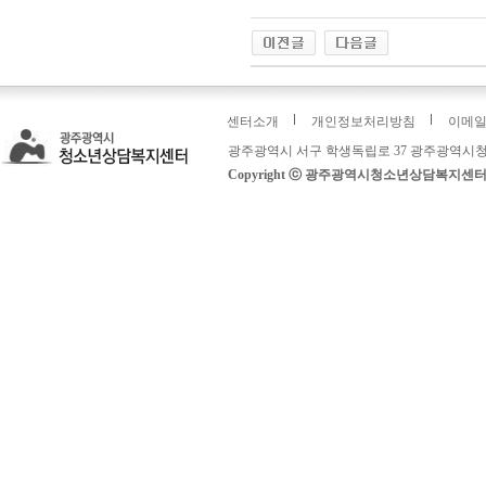
0
0
1
1
센터소개
개인정보처리방침
이메
2
2
3
3
광주광역시 서구 학생독립로 37 광주광역시청
4
4
5
5
Copyright ⓒ 광주광역시청소년상담복지센터: 운영
6
6
7
7
8
8
9
9
10
10
11
11