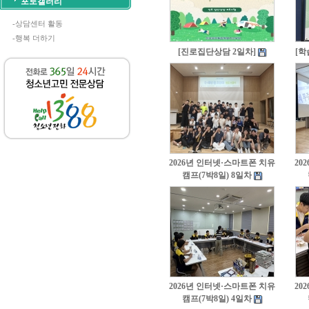
포토갤러리
-상담센터 활동
-행복 더하기
[진로집단상담 2일차]
[학
2026년 인터넷·스마트폰 치유
20
캠프(7박8일) 8일차
2026년 인터넷·스마트폰 치유
20
캠프(7박8일) 4일차