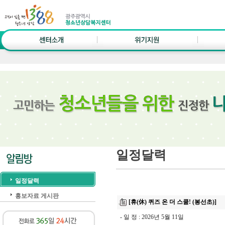
일정달력
일정달력
홍보자료 게시판
[휴(休) 퀴즈 온 더 스쿨! (봉선초)]
- 일 정 : 2026년 5월 11일